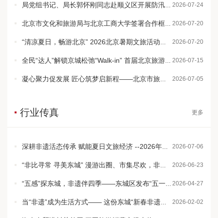
局党组书记、局长郭怀刚同志赴顺义区开展防汛指导帮扶
2026-07-24
北京市文化和旅游局与北京工商大学签署合作框架协议 共建首都文旅...
2026-07-20
“清凉夏日，畅游北京” 2026北京暑期文旅活动指南
2026-07-20
全民“达人”解锁京城松弛“Walk-in” 首届北京旅游攻略超级大赛开始
2026-07-15
凝心聚力促发展 匠心筑梦启新程——北京市旅游行业工会联合会正式成立
2026-07-05
行业传真
更多
深耕非遗活态传承 赋能夏日文旅经济 --2026年东城区文化和自然遗产...
2026-07-06
“非比寻常 寻美东城” 漫游出圈、市集尽欢，非遗体验点燃初夏东城
2026-06-23
“五感”探东城，非遗伴四季——东城区发布“五一·非遗节日菜单”...
2026-04-27
当“非遗”成为生活方式—— 这份东城“新春非遗节日菜单”请查收
2026-02-02