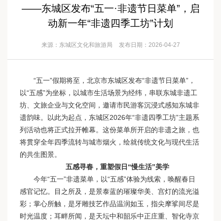
——东城区发布“五一·非遗节日菜单”，启
动新一年“非遗四季工坊”计划
来源：东城区文化和旅游局
发布日期：2026-04-27
“五一”假期将至，北京市东城区发布“非遗节日菜单”，
以“五感”为坐标，以城市生活场景为经纬，串联东城非遗工
坊、文旅企业与文化空间，邀请市民游客沉浸式感知东城非
遗韵味。以此为起点，东城区2026年“非遗四季工坊”主题系
列活动也将正式拉开帷幕。这份菜单所开启的非遗之旅，也
将贯穿全年四季流转与城市烟火，绘就传统文化与现代生活
的共生图景。
五感寻春，重塑假日“慢生活”美学
今年“五一”非遗菜单，以“五感”体验为线索，唤醒春日
感官记忆。目之所及，是景泰蓝的璀璨华美、宫灯的流光溢
彩；掌心所触，是牙雕技艺作品温润如玉，指尖摩挲间尽是
时光温度；耳畔所闻，是天坛中和韶乐中正庄重、智化寺京