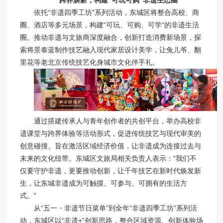
依托“非遗四季工坊”系列活动，东城区将整合高校、商
圈、酒店等多元场景，构建“可玩、可购、可学”的非遗生活
圈。推动非遗与文旅商深度融合，创新打造消费新场景，探
索将景泰蓝制作技艺融入现代家居设计美学，让兔儿爷、翻
里花等老北京传统技艺化身城市文化伴手礼。
通过搭建传承人与青年创作者的共创平台，举办高校非
遗课堂与跨界体验等活动形式，促进传统技艺与现代审美的
创意碰撞。旨在激活区域经济价值，让非遗成为连接过去与
未来的文化纽带。东城区文旅局相关负责人表示：“我们不
仅要守护非遗，更要推动创新，让千年技艺在新时代焕发新
生，让东城非遗成为可触摸、可参与、可拥有的生活方
式。”
从“五一・非遗节日菜单”到全年“非遗四季工坊”系列活
动，东城区以“非遗+”创新思路，整合区域资源、创新体验场