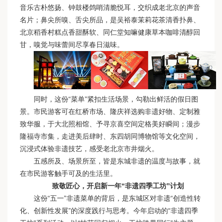
音乐古朴悠扬、钟鼓楼鸽哨清脆悦耳，交织成老北京的声音
名片；鼻尖所嗅、舌尖所品，是吴裕泰茉莉花茶清香扑鼻、
北京稻香村糕点香甜酥软、同仁堂知嘛健康草本咖啡清醇回
甘，嗅觉与味蕾间尽享春日滋味。
同时，这份“菜单”紧扣生活场景，勾勒出鲜活的假日图
景。市民游客可在红桥市场、隆庆祥选购非遗好物、定制雅
致华服，于大北照相馆、予寻京喜空间定格美好瞬间；漫步
隆福寺市集，走进美后肆时、东四胡同博物馆等文化空间，
沉浸式体验非遗技艺，感受老北京市井烟火。
五感所及、场景所至，皆是东城非遗的温度与故事，就
在市民游客触手可及的生活里。
致敬匠心，开启新一年“非遗四季工坊”计划
这份“五一”非遗菜单的背后，是东城区对非遗“创造性转
化、创新性发展”的深度践行与思考。今年启动的“非遗四季