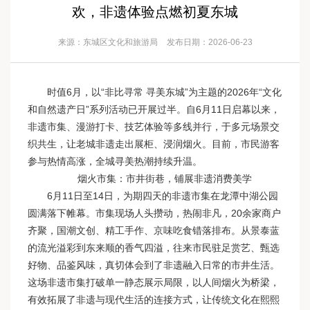
欢，非遗体验点燃初夏东城
来源：东城区文化和旅游局
发布日期：2026-06-23
时值6月，以“非比寻常 寻美东城”为主题的2026年“文化
和自然遗产日”系列活动已开展过半。自6月11日启幕以来，
非遗市集、漫游打卡、技艺体验等多线并行，于多元场景交
织共生，让老城非遗走出展柜、浸润烟火。目前，市民游客
参与热情高涨，全城寻美热潮持续升温。
烟火市集：市井街巷，铺展非遗消费美学
6月11日至14日，为期四天的非遗市集在龙潭中湖公园
圆满落下帷幕。市集现场人头攒动，热闹非凡，20余家商户
齐聚，国潮文创、精工手作、京味吃食错落排布。从景泰蓝
的流光溢彩到东来顺的香气四溢，往来市民驻足赏艺、甄选
好物、品鉴风味，真切体会到了非遗融入日常的市井生活。
这场非遗市集打破单一静态展示局限，以人间烟火为桥梁，
有效拓展了非遗与现代生活的连接方式，让传统文化在熙熙