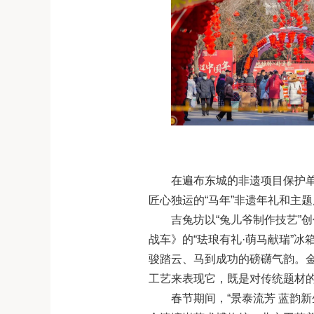
在遍布东城的非遗项目保护
匠心独运的“马年”非遗年礼和主
吉兔坊以“兔儿爷制作技艺”
战车》的“珐琅有礼·萌马献瑞”
骏踏云、马到成功的磅礴气韵。金
工艺来表现它，既是对传统题材的
春节期间，“景泰流芳 蓝韵