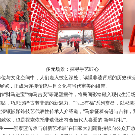
多元场景：探寻手艺匠心
单位与文化空间中，人们走入技艺深处，读懂非遗背后的历史积
题展览，正成为连接传统生肖文化与当代审美的纽带。
创作“财马进宝”“御马吉安”等泥塑摆件，将民间彩绘融入现代生
冰箱贴，巧思演绎古老非遗的新魅力。“马上有福”系列赏盘，以彩
漆镶嵌髹饰技艺代表性传承人介绍道，“马象征着奋进与吉祥，我
致敬，也是探索依托非遗做出符合当代人喜爱的‘新年好礼’”。
新生——景泰蓝传承与创新艺术展”在国家大剧院将持续向公众开