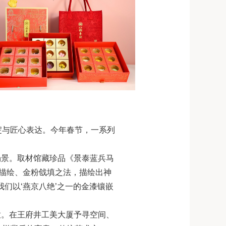
淀与匠心表达。今年春节，一系列
活场景。取材馆藏珍品《景泰蓝兵马
漆描绘、金粉戗填之法，描绘出神
们以‘燕京八绝’之一的金漆镶嵌
放。在王府井工美大厦予寻空间、