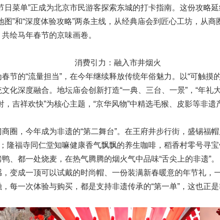
节日菜单”正成为北京市民游客探索东城的打卡指南。这份攻略
地图”和“深度体验攻略”两条主线，从经典庙会到匠心工坊，从
，共绘马年春节的京味画卷。
消费引力：融入市井烟火
春节的“流量担当”，在今年继续释放传统年俗魅力。以“可触摸
文化深度融合。地坛庙会创新打造“一典、三台、一景”，“年礼
射，吉祥欢快”为核心主题，“京华风物”中精选毛猴、皮影等非
商圈，今年成为非遗的“第二舞台”。在王府井步行街，盛锡福
”；隆福寺
同仁堂知嘛健康香气飘飘的养生咖啡
，
稻香村零号寻宝
烤鸭、都一处烧麦，在热气腾腾的烟火气中品味“舌尖上的非遗”。
感，变成一顶可以试戴的时尚帽、一份装满新春暖意的年节礼，
，每一次体验与购买，都是支持非遗传承的“第一单”，这也正