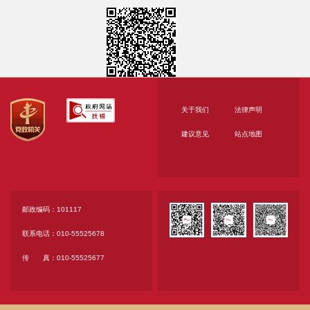
五、评审专家名单：
张玉秀（组长）、徐旭东、翟承
六、代理服务收费标准及金额：
本项目代理费总金额：1.1025万元。
本项目代理费收费标准：按遴选文件要求。
关于我们
法律声明
七、公告期限
建议意见
站点地图
自本公告发布之日起1个工作日。
八、其他补充事宜
无。
九、凡对本次公告内容提出询问，请按以下方式联
邮政编码：101117
系。
联系电话：010-55525678
1.采购人信息
传 真：010-55525677
名 称：北京市文化和旅游局
地 址：北京市通州区留庄路1号院1号楼
联系方式：翟老师 010-55525753