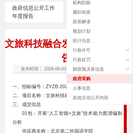
机构职能
政府信息公开工作
履职依据
年度报告
政策解读
规划计划
统计信息
文旅科技融合发展项目成交公
行政许可
告
行政处罚
发布时间： 2026-06-03
字体：[
放大
缩小
]
财政预决算信息
政府采购
一、招标编号：ZYZB-2026-0392
人事信息
二、项目名称：文旅科技融合发展项目
其他主动公开内容
三、成交信息
01包：开展“人工智能+文旅”技术能力图谱编制
分析
供应商名称：北京第二外国语学院