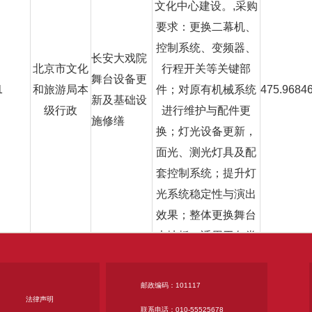
文化中心建设。,采购
要求：更换二幕机、
控制系统、变频器、
长安大戏院
北京市文化
行程开关等关键部
舞台设备更
1
和旅游局本
件；对原有机械系统
475.9684
新及基础设
级行政
进行维护与配件更
施修缮
换；灯光设备更新，
面光、测光灯具及配
套控制系统；提升灯
光系统稳定性与演出
效果；整体更换舞台
木地板，适用于各类
演出需求；安防监控
设施更新：将原有模
邮政编码：101117
拟信号监控系统全部
法律声明
联系电话：010-55525678