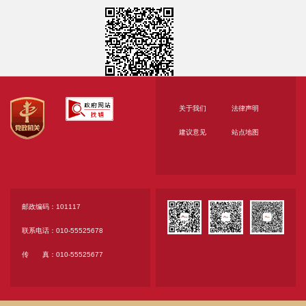
□本项目专门面向 □中小 □小微企业 采购。即：
提供的货物全部由符合政策要求的中小/小微企业制
造、服务全部由符合政策要求的中小/小微企业承
接。
2.2 其它落实采购政策的资格要求（如有）： /
关于我们
法律声明
3.本项目的特定资格要求：
建议意见
站点地图
3.1本项目是否接受分支机构参与响应：□是 ☑
否；
3.2其他特定资格要求：
3.2.1单位负责人为同一人或者存在直接控股、
邮政编码：101117
管理关系的不同供应商，不得参加同一合同项下的政
联系电话：010-55525678
府采购活动。
传 真：010-55525677
3.2.2通过“信用中国”网站
（www.creditchina.gov.cn）和中国政府采购网
（www.ccgp.gov.cn）查询信用记录（截止时点为响