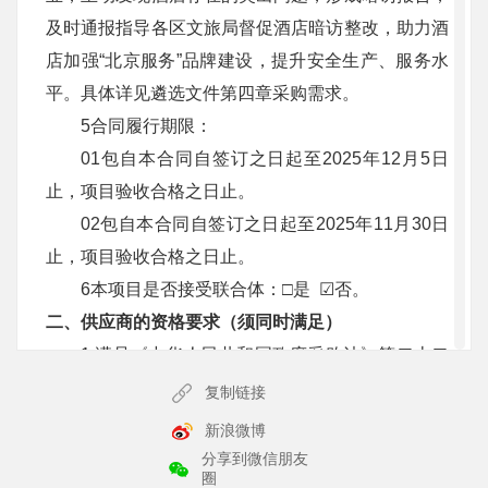
及时通报指导各区文旅局督促酒店暗访整改，助力酒
店加强“北京服务”品牌建设，提升安全生产、服务水
平。具体详见遴选文件第四章采购需求。
5合同履行期限：
01包自本合同自签订之日起至2025年12月5日
止，项目验收合格之日止。
02包自本合同自签订之日起至2025年11月30日
止，项目验收合格之日止。
6本项目是否接受联合体：□是 ☑否。
二、供应商的资格要求（须同时满足）
1.满足《中华人民共和国政府采购法》第二十二
条规定；
复制链接
2.落实政府采购政策需满足的资格要求：
新浪微博
2.1 中小企业政策
分享到微信朋友
圈
☑本项目不专门面向中小企业预留采购份额。