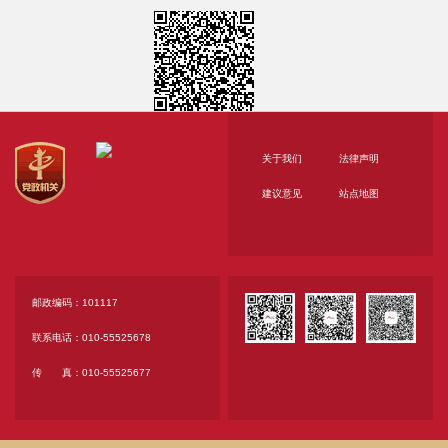
图书、期刊资料编辑出版，知识培训与社会教育，承
担古籍的普查登记、修复、保护技术研究、整理出版
和修复人员培训、志愿服务等。
（二）机构设置情况
首都图书馆内设机构27个，分别是人事部、办公
关于我们
法律声明
室、党委办公室、后勤服务部、业务部、综合业务
建议意见
站点地图
部、财务部、保卫部、公共图书馆发展研究部、采编
中心、典藏借阅一中心、典藏借阅二中心、北京地方
文献中心、视听资料中心、数字图书馆管理中心、合
作协调中心、历史文献中心、北京市古籍保护中心办
邮政编码：101117
公室、信息咨询中心、宣传策划部、少儿阅读活动中
联系电话：010-55525678
心、少儿阅读服务中心、数字资源中心、文化服务中
传 真：010-55525677
心、国际交流中心、汽车图书馆（文化志愿服务中
心）、少儿馆。
（三）人员编制及实有情况