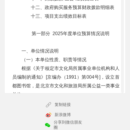
十二、政府购买服务预算财政拨款明细表
十三、项目支出绩效目标表
第一部分 2025年度单位预算情况说明
一、单位情况说明
（一）本单位性质、职责等情况
根据《关于核定市文化局所属事业单位机构和人
员编制的通知》[京编办（1991）第004号]，设立首
都图书馆，是北京市文化和旅游局所属公益一类事业
单位。
首都图书馆主要职责：保存借阅图书资料，促进
复制链接
社会经济文化发展;图书、文献、报刊、金石拓片、
新浪微博
音像资料采编与储藏，图书资料网络系统设计、施
分享到微信朋友
圈
工、维护、管理，文献数字化处理，图书馆学研究，