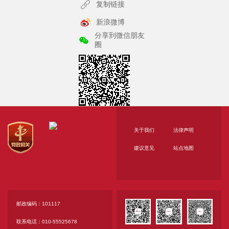
（一）时间：6月11、12日（具体时间详见附件
复制链接
2）
新浪微博
（二）地点：北京市通州区留庄路1号院1号楼北
分享到微信朋友
圈
京市文化和旅游局指定会议室（另行通知）
（三）面试形式：结构化面试
由考生按照面试前抽签顺序进入考场，回答面试
题目。
（四）面试时间：15分钟
通过资格复审的考生，请携带本人身份证原件按
关于我们
法律声明
对应岗位面试场次于上午8:00/下午13:00前到达候考
建议意见
站点地图
室进行入闱封闭管理。入闱封闭管理开始后，迟到考
生不得入场，视为自动放弃面试资格，不得再参加面
试。封闭管理期间完成身份核验、签到、抽签等工
作，报考同一岗位面试人员以抽签形式确定面试顺
邮政编码：101117
序。
联系电话：010-55525678