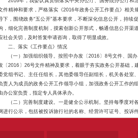
2016年，我委认真贯彻落实中央办公厅、国务院办公厅和
文件精神和要求，严格落实《2016年政务公开工作要点》相关
导下，围绕政务“五公开”基本要求，不断深化信息公开，持续
构，细化完善制度机制，摸索创新公开形式，畅通信息公开渠
应社会关切，及时答复申请咨询，取得了明显成效。
二、落实《工作要点》情况
（一）加强组织领导。按照中办发〔2016〕8号文件、国办发
发〔2016〕26号文件精神及要求，着眼于夯实政务公开基础
委党组书记、主任任组长，其他委领导任副组长，机关各处室
负责人为成员的政务公开工作领导小组，加强政务公开工作的
由办公室负责，指定专人具体承办。
（二）完善制度建设。一是健全公示机制。坚持每季度对
网进行公示，包括被投诉旅行社的名称、经营许可证号、投诉
域、投诉反映的主要问题以及下季度旅游预报等内容。二是建
案件，利用旅游公共信息诚信系统等途径或媒体，及时向社会