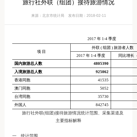
旅行社外联（组团）接待旅游情况
来源：北京市统计局
发布日期：2018-02-11
2017
年
1-4
季度
外联
(
组团
)
旅游者人数
项
目
2017
年
1-4
季度
同比增长
国内旅游总人数
4805390
入境旅游总人数
925062
香港同胞
41535
澳门同胞
5052
台湾同胞
35730
外国人
842745
旅行社外联(组团)接待旅游情况统计范围、采集渠道及
主要指标解释
一、统计范围