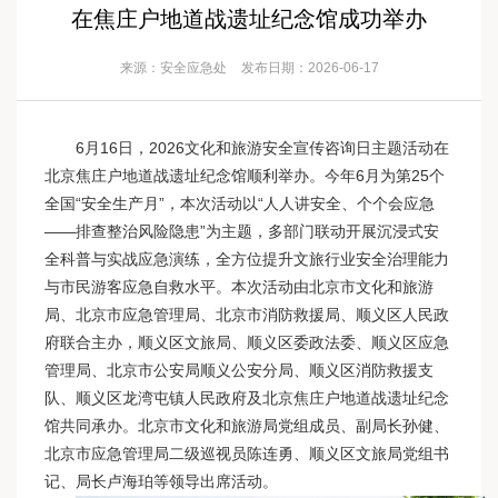
在焦庄户地道战遗址纪念馆成功举办
来源：安全应急处
发布日期：2026-06-17
6
月
16
日，
2026
文化和旅游安全宣传咨询日主题活动在
北京焦庄户地道战遗址纪念馆顺利举办。今年
6
月为第
25
个
全国“安全生产月”，本次活动以“人人讲安全、个个会应急
——排查整治风险隐患”为主题，多部门联动开展沉浸式安
全科普与实战应急演练，全方位提升文旅行业安全治理能力
与市民游客应急自救水平。本次活动由北京市文化和旅游
局、北京市应急管理局、北京市消防救援局、顺义区人民政
府联合主办，顺义区文旅局、顺义区委政法委、顺义区应急
管理局、北京市公安局顺义公安分局、顺义区消防救援支
队、顺义区龙湾屯镇人民政府及北京焦庄户地道战遗址纪念
馆共同承办。北京市文化和旅游局党组成员、副局长
孙健
、
北京市应急管理局二级巡视员陈连勇、顺义区文旅局党组书
记、局长卢海珀等领导出席活动。