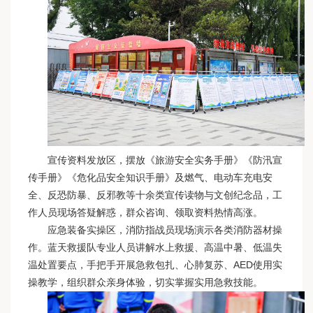
宣传资料发放区，摆放《旅游安全实务手册》《防汛宣
传手册》《危化品安全知识手册》及燃气、电动车充电安
全、反恐防暴、反邪教等十余类宣传读物与文创纪念品，工
作人员现场答疑解惑，群众咨询、领取资料热情高涨。
应急装备实操区，消防指战员现场演示各类消防器材操
作。蓝天救援队专业人员讲解水上救援、高温中暑、低温失
温处置要点，手把手开展急救包扎、心肺复苏、AED使用实
操教学，组织群众亲身体验，切实掌握实用急救技能。