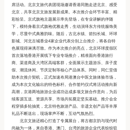
席活动。北京文旅代表团现场邀请香港同胞走进北京、感受
北京，共享北京文旅发展新成果。本次推介会环节丰富、精
彩纷呈。京式旗袍主题展示率先登场，在专业讲解的伴随
下，模特身着京式旗袍优雅走秀，生动演绎东方传统服饰美
学，尽显中式典雅韵味。随后，古北水镇、箭扣长城、环球
影城、河北古城香业4家企业代表分别上台推介，将各自特
色展现得淋漓尽致。作为本次推介的亮点，北京环球度假区
首次落地香港开展线下专业专场推介，精准面向香港旅行
商、渠道商及大湾区高端客群，全面展示主题游乐、亲子度
假、潮流休闲、节庆定制等核心产品体系。同时，同仁堂借
助本次推介契机，正式加速布局港澳台中医文旅体验市场，
成为本次文化输出的特色标杆。合作签约仪式将活动推向新
高潮，京港两地旅游企业成功达成多项文旅合作意向，为后
续客源互送、资源共享、市场共拓奠定坚实基础。推介会全
程穿插多轮抽奖，北京特色旅游产品、非遗文创产品等丰厚
礼品不断送出，现场掌声不断，互动气氛热烈。
北京文旅还精心打造了专属展台，将古都京韵与现代时
尚融为一体，来自香港、澳门、台湾的旅游企业代表纷纷驻