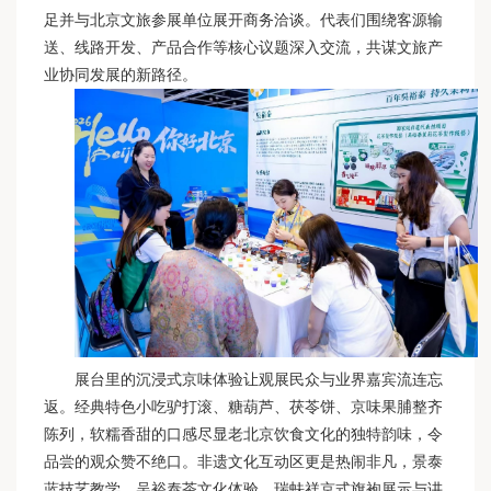
足并与北京文旅参展单位展开商务洽谈。代表们围绕客源输
送、线路开发、产品合作等核心议题深入交流，共谋文旅产
业协同发展的新路径。
展台里的沉浸式京味体验让观展民众与业界嘉宾流连忘
返。经典特色小吃驴打滚、糖葫芦、茯苓饼、京味果脯整齐
陈列，软糯香甜的口感尽显老北京饮食文化的独特韵味，令
品尝的观众赞不绝口。非遗文化互动区更是热闹非凡，景泰
蓝技艺教学、吴裕泰茶文化体验、瑞蚨祥京式旗袍展示与讲