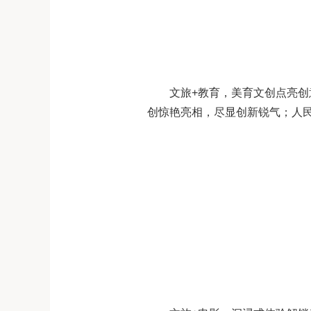
文旅+教育，美育文创点亮
创惊艳亮相，尽显创新锐气；人