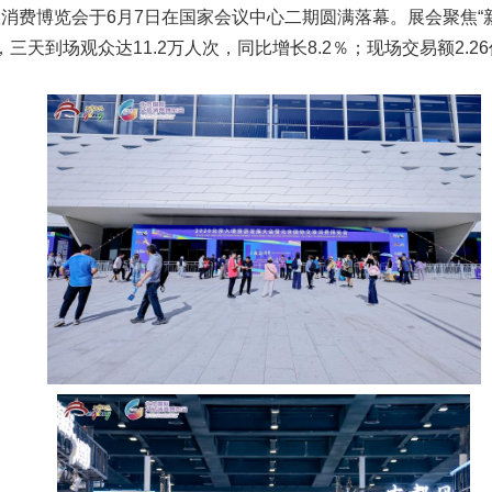
旅消费博览会于
6
月
7
日在国家会议中心
二期圆满落幕
。展会
聚焦
，
三天
到场观众达
11.2
万
人次
，
同比增长8.2％；
现场交易额
2.26