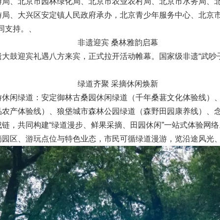
游局、北京市园林绿化局、北京市农业农村局、北京市水务局、
游局、大兴区安定镇人民政府承办，北京青少年服务中心、北京
协同支持。、
非遗迎宾 桑林雅韵启幕
大鼓迎宾礼遇八方来宾，正式拉开活动帷幕。国家级非遗“武吵
绿道齐聚 采摘休闲焕新
游休闲绿道：安定御林古桑园休闲绿道（千年桑葚文化体验线）
品农产体验线）、狼垡城市森林公园绿道（森野田园康养线）、
链，共同构建“绿道漫步、鲜果采摘、田园休闲”一站式体验网络
摘园区、游玩点位与特色业态，市民可循绿道漫游，览沿途风光