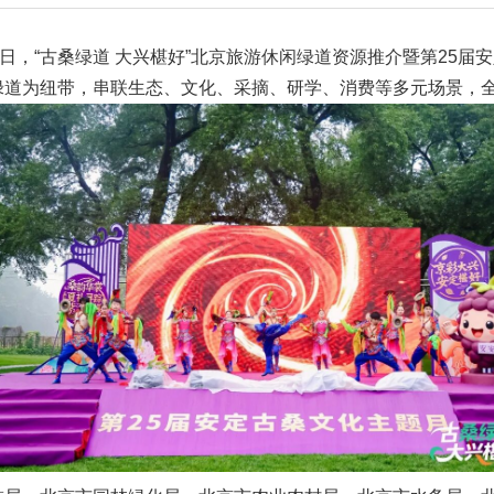
7日，“古桑绿道 大兴椹好”北京旅游休闲绿道资源推介暨第25
绿道为纽带，串联生态、文化、采摘、研学、消费等多元场景，