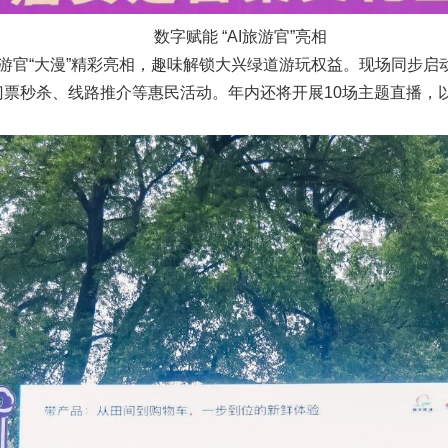
数字赋能 “AI旅游官”亮相
字旅游官“大漫”精彩亮相，趣味解锁大兴绿道游玩权益。现场同步启
门票秒杀、线路推介等惠民活动。年内还将开展10场主题直播，