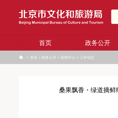
首页
政务公开
>
首页
>
政务公开
>
新闻中心
>
工作动态
桑果飘香・绿道摘鲜