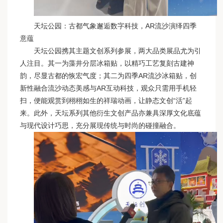
天坛公园：古都气象邂逅数字科技，AR流沙演绎四季
意蕴
天坛公园携其主题文创系列参展，两大品类展品尤为引
人注目。其一为藻井分层冰箱贴，以精巧工艺复刻古建神
韵，尽显古都的恢宏气度；其二为四季AR流沙冰箱贴，创
新性融合流沙动态美感与AR互动科技，观众只需用手机轻
扫，便能观赏到栩栩如生的祥瑞动画，让静态文创“活”起
来。此外，天坛系列其他衍生文创产品亦兼具深厚文化底蕴
与现代设计巧思，充分展现传统与时尚的碰撞融合。