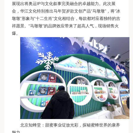
展现出将奥运IP与文化叙事完美融合的卓越能力。此次展
会，华江文化特别推出马年贺岁款文创产品“马墩墩”，将“冰
墩墩”形象与“十二生肖”文化相结合，每款都对应着独特的吉
祥愿景。“马墩墩”的品牌效应带来了超高人气，现场销售火
爆。
北京知蜂堂：甜蜜事业绽放光彩，探秘蜜蜂世界的康养
魅力