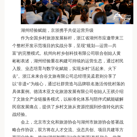
湖州经验赋能，京浙携手共促运营升级
作为全国乡村旅游发展标杆，浙江省湖州市应邀带来三
个整村开发示范项目的实战分享，呈现“规划—运营—共
富”的完整模式。杭州向村乡创科技有限公司联合创始人黄
彬彬表述，湖州经验重在构建可持续的运营生态，通过村民
入股、业态培育与数字化赋能，实现乡村“活起来、火下
去”。浙江未来合谷文旅有限公司总经理吴孟君则分享了
以“非遗+”为核心，通过社群营造与品牌联名激活传统村落的
具体案例。德清木亚文化旅游发展有限公司创始人王祺介绍
了文旅全产业链服务模式，以标准化体系与陪伴式赋能破解
民宿发展痛点，提供了乡村文旅从资源挖掘到价值转化的实
战经验。
会上，北京市文化和旅游协会与湖州市旅游协会签署战
略合作协议，双方将在人才交流、业态共创、项目共建等方