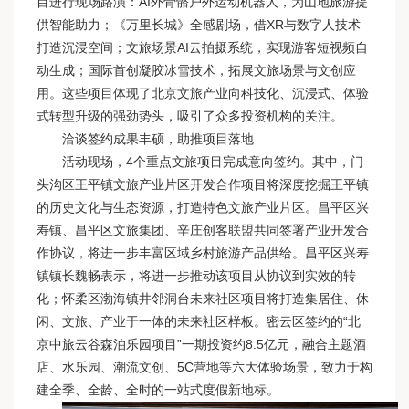
目进行现场路演：AI外骨骼户外运动机器人，为山地旅游提
供智能助力；《万里长城》全感剧场，借XR与数字人技术
打造沉浸空间；文旅场景AI云拍摄系统，实现游客短视频自
动生成；国际首创凝胶冰雪技术，拓展文旅场景与文创应
用。这些项目体现了北京文旅产业向科技化、沉浸式、体验
式转型升级的强劲势头，吸引了众多投资机构的关注。
洽谈签约成果丰硕，助推项目落地
活动现场，4个重点文旅项目完成意向签约。其中，门
头沟区王平镇文旅产业片区开发合作项目将深度挖掘王平镇
的历史文化与生态资源，打造特色文旅产业片区。昌平区兴
寿镇、昌平区文旅集团、辛庄创客联盟共同签署产业开发合
作协议，将进一步丰富区域乡村旅游产品供给。昌平区兴寿
镇镇长魏畅表示，将进一步推动该项目从协议到实效的转
化；怀柔区渤海镇井邻洞台未来社区项目将打造集居住、休
闲、文旅、产业于一体的未来社区样板。密云区签约的“北
京中旅云谷森泊乐园项目”一期投资约8.5亿元，融合主题酒
店、水乐园、潮流文创、5C营地等六大体验场景，致力于构
建全季、全龄、全时的一站式度假新地标。