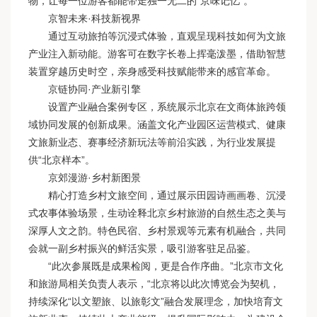
物，让每一位游客都能带走独一无二的“京味记忆”。
京智未来·科技新视界
通过互动旅拍等沉浸式体验，直观呈现科技如何为文旅
产业注入新动能。游客可在数字长卷上挥毫泼墨，借助智慧
装置穿越历史时空，亲身感受科技赋能带来的感官革命。
京链协同·产业新引擎
设置产业融合案例专区，系统展示北京在文商体旅跨领
域协同发展的创新成果。涵盖文化产业园区运营模式、健康
文旅新业态、赛事经济新玩法等前沿实践，为行业发展提
供“北京样本”。
京郊漫游·乡村新图景
精心打造乡村文旅空间，通过展示田园诗画画卷、沉浸
式农事体验场景，生动诠释北京乡村旅游的自然生态之美与
深厚人文之韵。特色民宿、乡村景观等元素有机融合，共同
会就一副乡村振兴的鲜活实景，吸引游客驻足品鉴。
“此次参展既是成果检阅，更是合作序曲。”北京市文化
和旅游局相关负责人表示，“北京将以此次博览会为契机，
持续深化“以文塑旅、以旅彰文”融合发展理念，加快培育文