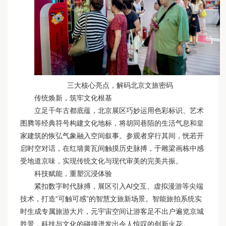
三大核心亮点，解码北京文旅密码
传统焕新，筑牢文化根基
立足千年古都底蕴，北京展区巧妙运用色彩标识、艺术
图腾等经典符号构建文化地标，将胡同巷陌的生活气息和皇
家建筑的恢弘气象融入空间叙事。参观者穿行其间，恍若开
启时空对话，在红墙黄瓦间触摸历史脉搏，于雕梁画栋中感
受地道京味，实现传统文化与现代审美的完美共振。
科技赋能，重塑沉浸体验
紧扣数字时代脉搏，展区引入AI交互、虚拟漫游等尖端
技术，打造“可触可感”的智慧文旅新场景。智能旅拍系统实
时生成专属旅游大片，元宇宙空间让游客足不出户遍览京城
胜景，科技与文化的碰撞迸发出令人惊叹的创新火花。