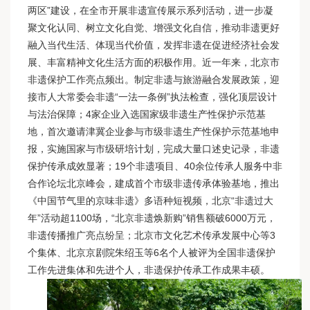
两区”建设，在全市开展非遗宣传展示系列活动，进一步凝
聚文化认同、树立文化自觉、增强文化自信，推动非遗更好
融入当代生活、体现当代价值，发挥非遗在促进经济社会发
展、丰富精神文化生活方面的积极作用。近一年来，北京市
非遗保护工作亮点频出。制定非遗与旅游融合发展政策，迎
接市人大常委会非遗“一法一条例”执法检查，强化顶层设计
与法治保障；4家企业入选国家级非遗生产性保护示范基
地，首次邀请津冀企业参与市级非遗生产性保护示范基地申
报，实施国家与市级研培计划，完成大量口述史记录，非遗
保护传承成效显著；19个非遗项目、40余位传承人服务中非
合作论坛北京峰会，建成首个市级非遗传承体验基地，推出
《中国节气里的京味非遗》多语种短视频，北京“非遗过大
年”活动超1100场，“北京非遗焕新购”销售额破6000万元，
非遗传播推广亮点纷呈；北京市文化艺术传承发展中心等3
个集体、北京京剧院朱绍玉等6名个人被评为全国非遗保护
工作先进集体和先进个人，非遗保护传承工作成果丰硕。