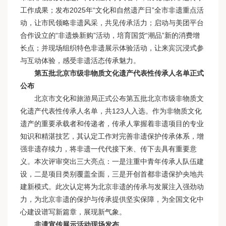
工作成果；发布2025年“文化和自然遗产日”全市非遗重点活
动，让市民领略非遗风采，共见传承活力；启动与美团平台
合作设立的“非遗焕新购”活动，培育国货“潮品”新的消费增
长点；并现场组织特色非遗展示体验活动，让来宾沉浸式参
与互动体验，感受非遗活态传承魅力。
第五批北京市级非物质文化遗产代表性传承人名单正式
公布
北京市文化和旅游局正式公布第五批北京市级非物质文
化遗产代表性传承人名单，共123人入选。作为非物质文化
遗产的重要承载者和传递者，传承人掌握着非遗项目的专业
知识和精湛技艺，其认定工作对完善非遗保护传承体系，增
强非遗存续力，将非遗一代代接下来、传下去具有重要意
义。本次评审突出三大亮点：一是注重中青年传承人队伍建
设，二是项目类别覆盖全面，三是开创首都非遗保护央地共
建新模式。此次认定将为北京非遗的传承与发展注入强劲动
力，为北京非遗的保护与传承提供坚实保障，为全国文化中
心建设谱写新篇章，展现新气象。
非遗宣传展示活动现场发布