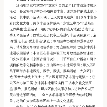
活动现场发布2025年“文化和自然遗产日”非遗宣传展示
活动，各区将同步举办45项内容丰富、形式多样的线上线下
活动，其中线下活动38项，让人民群众在家门口尽享丰富多
彩的文化大餐，共享非遗保护成果：东城区举办“非遗焕新
无界共生”主题活动，组织“珐琅心·奥韵流芳”掐丝珐琅非遗
手工体验活动；西城区在历代帝王庙进行非遗项目展示，启
动“遇见非遗•爱上非遗”展览；朝阳区举办雕漆和景泰蓝联
展，带来聚元号弓箭潮色手作；海淀区组织第七届京津冀非
遗进校园活动；丰台区在非遗体验工坊开放优惠体验课程；
门头沟区带来《京西古道传说》、《千军台庄户幡会》两个
项目的数字化档案制作；房山区举办非遗展示周；顺义区和
昌平区举办非遗展览、展示、展演、展卖活动；大兴区打
造“五音大鼓线上直播”；平谷区开展平谷非遗专场演出；密
云区举办第三届“京津冀非遗琳琅满目 三省市文化交流互
鉴”展示、展览活动；延庆区依托九眼楼和八达岭夜长城开
展非遗进景区活动......全市多项非遗宣传展示活动精彩纷
呈，将为广大游客和市民奉上一场文化盛宴。
此外，在“文化和自然遗产日”前后，北京市文化和旅游