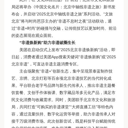
局还将举办《中国文化名片：北京中轴线非遗之旅》新书发
布会，并启动“2025北京中轴线非遗之旅”系列活动。“文旅
北京”将与时尚芭莎主办的“非遗不息时之夜”活动联动，通
过“非遗+时尚”的碰撞与交融，让传统技艺以更加时尚、前沿
的姿态展现在观众面前。
“非遗焕新购”助力非遗破圈生长
美团在启动仪式上发布“2025北京非遗焕新购”活动，即
日起，消费者通过美团App搜索关键词“非遗焕新购”或“2025
北京非遗”，可直达非遗主题消费专区。
主会场聚焦“非遗+”创新生态，集中呈现景泰蓝制作技
艺、京绣、北京灯彩等百余项北京非遗技艺的当代转化成
果。平台联合老字号品牌与新生代传承人，推出非遗主题餐
饮套餐、文创手作体验课、数字藏品等多元化产品，满足市
民文化消费与收藏需求。同时，美团联手北京市文化和旅游
局，共同打造“可购买的非遗课堂”“大师直播工坊”等特色内
容，通过流量扶持、数字化运营等举措，助力非遗传承人对
接千万级消费市场。此次创新尝试，既是科技平台赋能传统