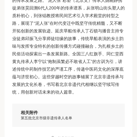
的传承发展之路。“泥人张”彩塑（北京支）传承人姚晓静携
徒弟张昊回溯6代人200年的传承谱系，从张明山街头塑人的
质朴初心，到张锠教授将民间艺术引入学术殿堂的转型之
路，展现了“泥人张”在时代变迁中既坚守传统精髓，又不断
开拓创新的发展轨迹。延庆旱船传承人丁石锁与播音主持专
业徒弟邱振飞分享师徒结缘的故事，传统旱船表演的乡土韵
味与发挥专业特长的创新传播方式碰撞融合，为扎根乡土的
民俗活动探索出一条发展新路。全国三八红旗手、同仁堂西
黄丸传承人李宁以“炮制虽繁必不敢省人工”的古训为引，讲
述传统中药制作技艺的严谨工序，传递中医药文化的深厚底
蕴与济世初心。这些穿越时空的故事铺展了北京非遗传承与
发展的文化长卷，书写着北京非遗代代相继以坚守续写传
统，用创新对话未来的动人篇章。
相关附件
第五批北京市级非遗传承人名单