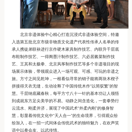
北京非遗体验中心精心打造沉浸式非遗体验空间，特邀
入选第五批北京市级非物质文化遗产代表性传承人名单的传
承人携徒弟联袂进行京作硬木家具制作技艺、内联升千层底
布鞋制作技艺、一得阁墨汁制作技艺、六必居酱菜制作技
艺、王其和太极拳、北京风筝制作技艺等多个非遗项目的现
场展示体验，带领观众进入一场可观、可感、可玩的非遗之
旅。方寸之间见乾坤，一根看似寻常的销子能将两块木楔子
拼接得天衣无缝，生动诠释了中国传统木作“以简驭繁”的智
慧。千层纳底藏春秋，每平方寸八十一针的基本功让人领悟
到成就东方足尖美学的不易。动静之间含造化，一套拳势行
云流水、刚柔并济，展现了中国武术“外柔内刚”的修身智
慧，彰显着传统文化中“天人合一”的生命境界，引得观众纷
纷加入，在一招一式间体会传统武术的独特魅力，在欢声笑
语中以拳会友、以武传情。