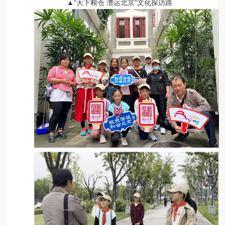
▲“天下粮仓 漕运北京”文化探访路