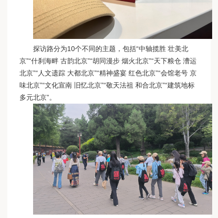
探访路分为10个不同的主题，包括“中轴揽胜 壮美北
京”“什刹海畔 古韵北京”“胡同漫步 烟火北京”“天下粮仓 漕运
北京”“人文遗踪 大都北京”“精神盛宴 红色北京”“会馆老号 京
味北京”“文化宣南 旧忆北京”“敬天法祖 和合北京”“建筑地标
多元北京”。