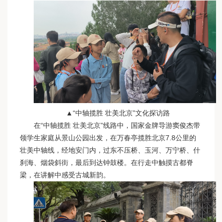
▲“中轴揽胜 壮美北京”文化探访路
在“中轴揽胜 壮美北京”线路中，国家金牌导游窦俊杰带
领学生家庭从景山公园出发，在万春亭揽胜北京7.8公里的
壮美中轴线，经地安门内，过东不压桥、玉河、万宁桥、什
刹海、烟袋斜街，最后到达钟鼓楼。在行走中触摸古都脊
梁，在讲解中感受古城新韵。