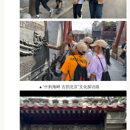
▲“什刹海畔 古韵北京”文化探访路