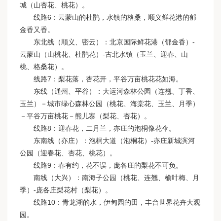
城（山杏花、桃花）。
线路6：云蒙山的杜鹃，水镇的格桑，顺义鲜花港的郁
金香又香。
东北线（顺义、密云）：北京国际鲜花港（郁金香）-
云蒙山（山桃花、杜鹃花）-古北水镇（玉兰、迎春、山
桃、格桑花）。
线路7：梨花落，杏花开，平谷万亩桃花花如海。
东线（通州、平谷）：大运河森林公园（连翘、丁香、
玉兰）－城市绿心森林公园（桃花、海棠花、玉兰、月季）
－平谷万亩桃花－熊儿寨（梨花、杏花）。
线路8：迎春花，二月兰，亦庄的泡桐像花伞。
东南线（亦庄）：泡桐大道（泡桐花）-亦庄新城滨河
公园（迎春花、杏花、桃花）。
线路9：春有约，花不误，庞各庄的梨花不可负。
南线（大兴）：南海子公园（桃花、连翘、榆叶梅、月
季）-庞各庄梨花村（梨花）。
线路10：青龙湖的水，伊甸园的田，丰台世界花卉大观
园。