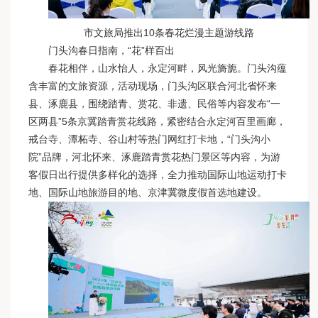
市文旅局推出10条春花烂漫主题游线路
门头沟春日指南，“花”样百出
春花相伴，山水怡人，永定河畔，风光旖旎。门头沟蕴
含丰富的文旅资源，活动现场，门头沟区联合河北省怀来
县、涿鹿县，围绕踏青、赏花、非遗、民俗等内容发布“一
区两县”5条京冀踏青赏花线路，紧密结合永定河百里画廊，
戒台寺、潭柘寺、谷山村等热门网红打卡地，“门头沟小
院”品牌，河北怀来、涿鹿踏青赏花热门景区等内容，为游
客假日出行提供多样化的选择，全力推动国际山地运动打卡
地、国际山地旅游目的地、京津冀微度假首选地建设。