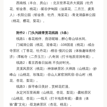
西南线（丰台、房山）：北京世界花卉大观园（牡丹
花、郁金香、桃花）-紫谷伊甸园（油菜花、二月兰、虞美
人）-长阳公园（郁金香、牡丹、海棠花）-青龙湖森林公园
（桃花、樱花、梨花）。
附件2：门头沟踏青赏花线路（5条）
线路1：春花相伴、燕语呢喃，醉心青山绿水间。
门城湖公园（桃花、迎春花）-108国道（桃花）-戒台
寺景区（丁香花、牡丹花）-檀谷·慢闪公园（体验趣味夜经
济）-潭柘寺（二乔玉兰）-八奇洞（打卡地质溶洞奇观）。
线路2：看京西春日如画 不负好时光。
灵溪风景区（桃花）-神泉峡景区-大禅路（山桃花）-妙
峰山（山桃花、玫瑰花）-谷山人家窑洞民宿-谷山村（桃
花、杏花、梨花）。
线路3：探寻春日美好，赏鲜花烂漫。
永定河百里画廊（山桃花、杏花、梨花）-爨柏景区
（山桃花、杏花）-一线天（打卡地质奇观）-爨舍（体
验“爨”文化）-双龙峡景区（杏花、桃花）。