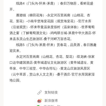
线路4（门头沟-怀来-涿鹿）：春归万物苏，看鲜花盛
开。
雁翅镇（梯田花海）-永定河百里画廊（山桃花、杏
花、梨花）-小南辛堡海棠花园（观赏海棠花）-官厅水库
（沿途观赏）-怀来帝曼温泉度假村（温泉体验）-世界葡萄
酒之窗（了解葡萄酒文化）-鸡鸣驿古城-涿鹿中华大酒店-怀
来县东灵山生态旅游区-桑干河畔万亩杏花。
线路5（门头沟-涿鹿-怀来）赏春花，品美酒，春日雅趣
迎宾来。
永定河百里画廊（山桃花、杏花、梨花）-双龙峡-张家
口达华建国酒店-黄帝城遗址文化旅游区（黄帝城遗址、黄
帝泉、中华三祖堂、中华合符坛）-黄龙山庄旅游风景区
（云中草原，赏山水人文之美）-桑干酒庄-官厅水库国家湿
地公园。
复制链接
新浪微博