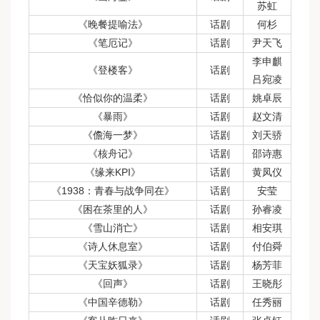
苏虹
《晚餐提喻法》
话剧
何杉
《笔厄记》
话剧
尹天飞
李申麒
《登楼客》
话剧
吕宛凌
《恰似你的温柔》
话剧
姚卓辰
《暴雨》
话剧
赵文清
《儋海一梦》
话剧
刘天骄
《核舟记》
话剧
邵诗惠
《缘来KPI》
话剧
黄凤仪
《1938：青春与战争同在》
话剧
安莹
《困在茶里的人》
话剧
孙睿凌
《雪山消亡》
话剧
相安琪
《诗人休息室》
话剧
付伯舜
《天宝妖狐录》
话剧
杨芳菲
《回声》
话剧
王晓彤
《中国辛德勒》
话剧
任秀丽