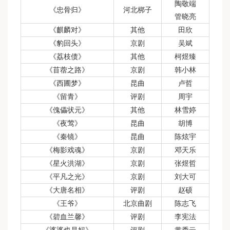
陶敬端
《忠骨归》
河北梆子
管晓亮
《麒麟对》
其他
田欣
《豹回头》
京剧
吴斌
《荔枝债》
其他
柯煜臻
《苜蓿之路》
京剧
韩小林
《西圃梦》
昆曲
卢哲
《留青》
评剧
周宇
《傀儡状元》
其他
林雪婷
《夜莺》
昆曲
胡博
《秦镜》
昆曲
陈炫宇
《梅影戏魂》
京剧
邓天乐
《星火洪湖》
京剧
张煜哲
《平凡之光》
京剧
刘大可
《大唐名相》
评剧
赵硕
《王爷》
北京曲剧
陈志飞
《碧血兰馨》
评剧
李宪法