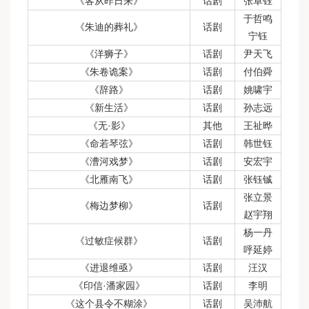
《客从昨日来》
话剧
张卓钰
于哲鸣
《朱迪的葬礼》
话剧
宁钰
《洋狮子》
话剧
尹天飞
《朱卷诡案》
话剧
付伯舜
《辞路》
话剧
姚啸宇
《新生活》
话剧
孙志远
《无·影》
其他
王祉晔
《命若琴弦》
话剧
韩世钰
《漕河戏梦》
话剧
安宏宇
《北雁南飞》
话剧
张钰铖
张立景
《梅边梦柳》
话剧
赵宇翔
杨一丹
《过敏症候群》
话剧
呼延婷
《进退维亟》
话剧
汪汉
《印信·潘家园》
话剧
李明
《这个县令不糊涂》
话剧
吴沛航