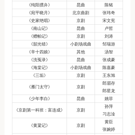
《纯阳掼弁》
昆曲
陈铭
《宛平晓月》
北京曲剧
张玮奇
《史家绝唱》
京剧
宋文宪
《南山记》
昆曲
卢哲
《赠帕记》
京剧
刘涛
《韶光错》
小剧场戏曲
邹瑞游
《辛十四娘》
其他
汤智
《洗冤录》
昆曲
张成豪
《海棠记》
小剧场戏曲
陈嘉豪
《三垢》
京剧
王东旭
郎眉存
《雁门太守》
京剧
郎星龙
《少年李白》
昆曲
姚菲
孙萍
《京剧第一科班：富连成》
京剧
习志淦
黄臣
《黄粱记》
京剧
张婉婷