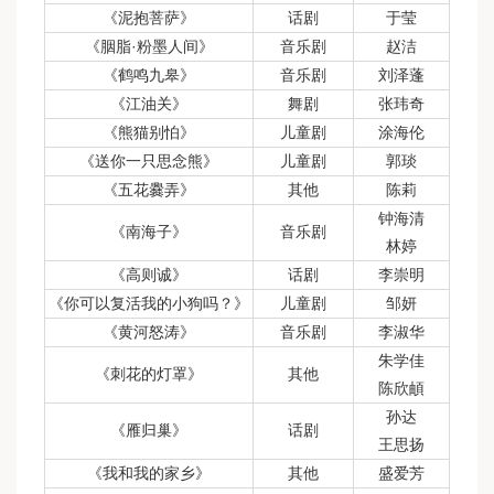
《泥抱菩萨》
话剧
于莹
《胭脂·粉墨人间》
音乐剧
赵洁
《鹤鸣九皋》
音乐剧
刘泽蓬
《江油关》
舞剧
张玮奇
《熊猫别怕》
儿童剧
涂海伦
《送你一只思念熊》
儿童剧
郭琰
《五花爨弄》
其他
陈莉
钟海清
《南海子》
音乐剧
林婷
《高则诚》
话剧
李崇明
《你可以复活我的小狗吗？》
儿童剧
邹妍
《黄河怒涛》
音乐剧
李淑华
朱学佳
《刺花的灯罩》
其他
陈欣頔
孙达
《雁归巢》
话剧
王思扬
《我和我的家乡》
其他
盛爱芳