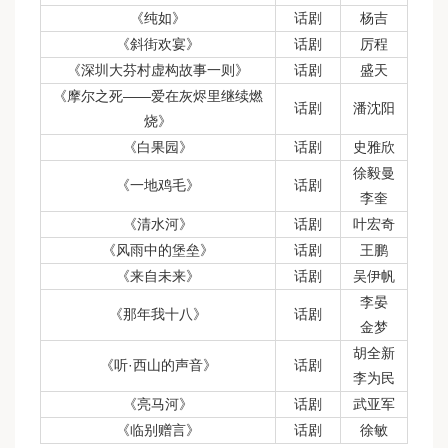
《纯如》
话剧
杨吉
《斜街欢宴》
话剧
厉程
《深圳大芬村虚构故事一则》
话剧
盛天
《摩尔之死——爱在灰烬里继续燃
话剧
潘沈阳
烧》
《白果园》
话剧
史雅欣
徐毅曼
《一地鸡毛》
话剧
李奎
《清水河》
话剧
叶宏奇
《风雨中的堡垒》
话剧
王鹏
《来自未来》
话剧
吴伊帆
李晏
《那年我十八》
话剧
金梦
胡全新
《听·西山的声音》
话剧
李为民
《亮马河》
话剧
武亚军
《临别赠言》
话剧
徐敏