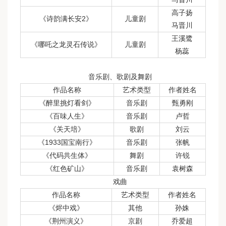
高子扬
《诗韵满长安2》
儿童剧
马晋川
王溪鹭
《哪吒之龙灵石传说》
儿童剧
杨蕊
音乐剧、歌剧及舞剧
作品名称
艺术类型
作者姓名
《醉里挑灯看剑》
音乐剧
甄勇刚
《百味人生》
音乐剧
卢哲
《关天培》
歌剧
刘云
《1933国宝南行》
音乐剧
张帆
《代码共生体》
舞剧
许锐
《红色矿山》
音乐剧
袁树森
戏曲
作品名称
艺术类型
作者姓名
《烬中戏》
其他
孙姝
《荆州演义》
京剧
乔爱超