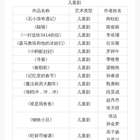
儿童剧
作品名称
艺术类型
作者姓名
《石小浪奇遇记》
儿童剧
阎钰虹
《颛顼》
儿童剧
陈俊丽
《一封送给3414的信》
儿童剧
李依璠
《森马教练和他的冰娃们》
儿童剧
任乐雅
《小蚂蚁赳赳》
儿童剧
罗婷午
《寻秦》
儿童剧
季惟尊
《敕勒歌》
儿童剧
梁晓艳
《记忆里的春节》
儿童剧
孙睿凌
《魔法厨房大翻车》
儿童剧
甄勇刚
《海鸥冲，冲，冲》
儿童剧
段昊成
赵丹丹
《谁是我爸爸》
儿童剧
张天骄
张达
《钢铁小豆》
儿童剧
孙金梦
高子扬
《旺财币修课》
儿童剧
马晋川