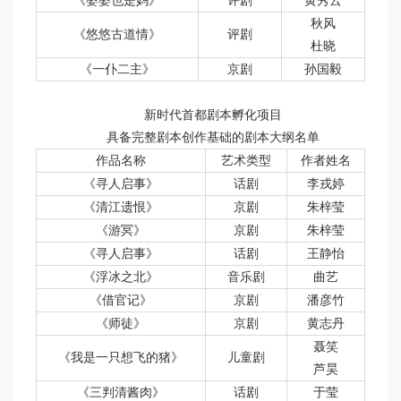
《婆婆也是妈》
评剧
黄秀云
秋风
《悠悠古道情》
评剧
杜晓
《一仆二主》
京剧
孙国毅
新时代首都剧本孵化项目
具备完整剧本创作基础的剧本大纲名单
作品名称
艺术类型
作者姓名
《寻人启事》
话剧
李戎婷
《清江遗恨》
京剧
朱梓莹
《游冥》
京剧
朱梓莹
《寻人启事》
话剧
王静怡
《浮冰之北》
音乐剧
曲艺
《借官记》
京剧
潘彦竹
《师徒》
京剧
黄志丹
聂笑
《我是一只想飞的猪》
儿童剧
芦昊
《三判清酱肉》
话剧
于莹