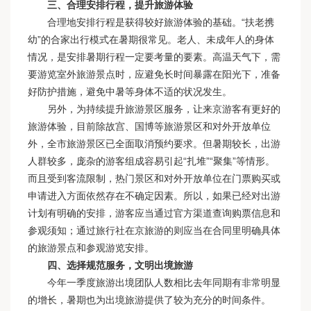
三、合理安排行程，提升旅游体验
合理地安排行程是获得较好旅游体验的基础。“扶老携
幼”的合家出行模式在暑期很常见。老人、未成年人的身体
情况，是安排暑期行程一定要考量的要素。高温天气下，需
要游览室外旅游景点时，应避免长时间暴露在阳光下，准备
好防护措施，避免中暑等身体不适的状况发生。
另外，为持续提升旅游景区服务，让来京游客有更好的
旅游体验，目前除故宫、国博等旅游景区和对外开放单位
外，全市旅游景区已全面取消预约要求。但暑期较长，出游
人群较多，庞杂的游客组成容易引起“扎堆”“聚集”等情形。
而且受到客流限制，热门景区和对外开放单位在门票购买或
申请进入方面依然存在不确定因素。所以，如果已经对出游
计划有明确的安排，游客应当通过官方渠道查询购票信息和
参观须知；通过旅行社在京旅游的则应当在合同里明确具体
的旅游景点和参观游览安排。
四、选择规范服务，文明出境旅游
今年一季度旅游出境团队人数相比去年同期有非常明显
的增长，暑期也为出境旅游提供了较为充分的时间条件。