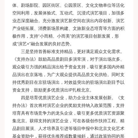
体、剧场影院、园区街区、公园景区、文化文物单位等活化
空间利用，发展体验式、互动式、沉浸式演艺项目，加强多
业态深度融合。充分激发演艺新空间在演出内容创新、演艺
产业链拓展、消费新场景构建、文旅新业态培育等方面的积
极作用，支持“小而精、小而美”的演艺项目创新发展，形
成“演艺+”融合发展的良好态势。
三是坚持首善标准支持精品，更好满足观众文化需求。
《支持办法》鼓励高品质剧目多演常演，对于演出场次多、
观众吸引力强的精品演出给予资金支持，吸引更多国内外精
品演出在京落地，为广大观众提供高品质文化供给。同时支
持优秀剧目在京驻场演出，对效益突出的驻场演出剧目予以
资金支持，鼓励更多优质演出IP扎根北京。
四是培育优质演艺企业，助力企业主体发展创新。《支
持办法》首次将对演艺企业的奖励支持纳入政策范围，支持
培育具有市场竞争力的龙头企业，吸引更多优质演艺资源聚
集北京。获得支持的演艺企业，可在各级创作扶持工程、精
品剧目展演、人才培养及引进等项目申报中和北京文化艺术
基金资助中，获得优先推荐或数量倾斜，通过政策协同的形