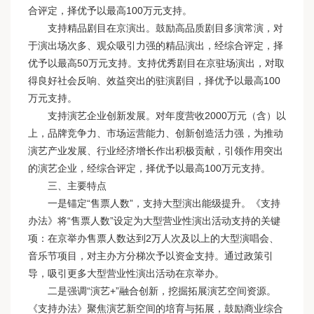
合评定，择优予以最高100万元支持。
支持精品剧目在京演出。鼓励高品质剧目多演常演，对
于演出场次多、观众吸引力强的精品演出，经综合评定，择
优予以最高50万元支持。支持优秀剧目在京驻场演出，对取
得良好社会反响、效益突出的驻演剧目，择优予以最高100
万元支持。
支持演艺企业创新发展。对年度营收2000万元（含）以
上，品牌竞争力、市场运营能力、创新创造活力强，为推动
演艺产业发展、行业经济增长作出积极贡献，引领作用突出
的演艺企业，经综合评定，择优予以最高100万元支持。
三、主要特点
一是锚定“售票人数”，支持大型演出能级提升。《支持
办法》将“售票人数”设定为大型营业性演出活动支持的关键
项：在京举办售票人数达到2万人次及以上的大型演唱会、
音乐节项目，对主办方分梯次予以资金支持。通过政策引
导，吸引更多大型营业性演出活动在京举办。
二是强调“演艺+”融合创新，挖掘拓展演艺空间资源。
《支持办法》聚焦演艺新空间的培育与拓展，鼓励商业综合