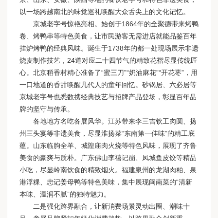
以一场跨越南北的味觉巡礼唤醒大众舌尖上的文化记忆。
京城老字号惊艳亮相。始创于1864年的全聚德带来烤鸭
卷、烤鸭串等特色美食，让市民游客无需进店就能品鉴百年
挂炉烤鸭的经典风味。诞生于1738年的都一处现场展示非遗
烧麦制作技艺，24道对应二十四节气的精致花褶尽显传统匠
心。北京稻香村精心准备了“蜜三刀”“奶油麻花”“开花枣”，用
一口地道的香甜唤醒几代人的童年回忆。砂锅居、六必居等
京城老字号也悉数携经典技艺与招牌产品登场，彰显百年品
牌的坚守与传承。
各地地方名吃各展风华。江苏带来李三吉钦工肉圆、扬
州三头宴等非遗美食，尽显淮扬菜“东南第一佳味”的精工底
蕴。山东临朐全羊、城隍庙肉火烧等特色风味，展现了齐鲁
美食的豪爽与质朴。广东佛山李禧记崩、凤城鱼皮饺等精品
小吃，尽显岭南饮食的精致烟火。福建泉州的龙湖肉粕、泉
港浮粿、忠记姜母鸭等特色美味，集中展现闽南菜的“清新
本味、温润不腻”的独特魅力。
二是强化跨界融合，让新消费场景灵动出圈、潮味十