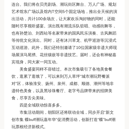
连台。我们将在贝壳剧场、潮玩街区舞台、万人广场、规划
艺术馆东广场以及馆内T空间5个固定场地，推出全天候的演
出活动，共计100余场次，让大家欢乐淘好物的同时，还能
随时尽享视听盛宴。演出既有潮流乐队驻唱、动感街舞等，
也有孙楚泊、刘西站等名家带来的国风民乐演奏、古风舞蹈
等传统文化演出。同时，还有沐川草龙、机甲巡游等沉浸式
互动巡游。此外，我们还特别邀请了10位国家级非遗大师现
场展演马尾绣、花丝镶嵌等非遗技艺。届时，还会有神秘嘉
宾现身，同大家一同互动。
美食盛宴同样不容错过。本次市集吸引了各地美食餐
饮，逛累了逛饿了，可以来到万人草坪“城市潮玩野餐派
对”区，体验淮安、扬州、泉州、成都、顺德、潮州等地非
遗特色美食，以及黑珍珠餐厅、老字号品牌带来的招牌美
食，尽享舌尖美味。
四是全域联动惊喜多多。
市集活动期间，朝阳区还将联动全域，同步开启“新文
创市集 蝶buff潮玩嘉年华”促消费活动，创新打造“蝶”buff潮
玩票根经济新模式。