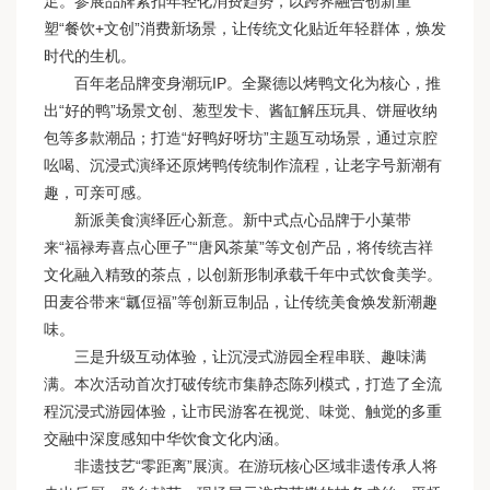
足。参展品牌紧扣年轻化消费趋势，以跨界融合创新重
塑“餐饮+文创”消费新场景，让传统文化贴近年轻群体，焕发
时代的生机。
百年老品牌变身潮玩IP。全聚德以烤鸭文化为核心，推
出“好的鸭”场景文创、葱型发卡、酱缸解压玩具、饼屉收纳
包等多款潮品；打造“好鸭好呀坊”主题互动场景，通过京腔
吆喝、沉浸式演绎还原烤鸭传统制作流程，让老字号新潮有
趣，可亲可感。
新派美食演绎匠心新意。新中式点心品牌于小菓带
来“福禄寿喜点心匣子”“唐风茶菓”等文创产品，将传统吉祥
文化融入精致的茶点，以创新形制承载千年中式饮食美学。
田麦谷带来“瓤侸福”等创新豆制品，让传统美食焕发新潮趣
味。
三是升级互动体验，让沉浸式游园全程串联、趣味满
满。本次活动首次打破传统市集静态陈列模式，打造了全流
程沉浸式游园体验，让市民游客在视觉、味觉、触觉的多重
交融中深度感知中华饮食文化内涵。
非遗技艺“零距离”展演。在游玩核心区域非遗传承人将