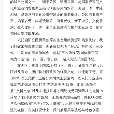
的城市公园之一——朝阳公园。朝阳公园，与国家级夜间文
化和旅游消费集聚区亮马河国际风情水岸，河园一体、水陆
相融，是亮马河文化经济带建设的重要枢纽。公园内业态丰
富，场景多元，集潮玩娱乐、商业餐饮、亲子游乐、文化展
演、生态休闲于一体，常年汇聚潮流市集与国际活动，是首
都时尚潮流聚集地。
依托朝阳公园得天独厚的生态禀赋资源和场景优势，我
们打破常规市集场景，创新策划充满年轻态、时尚感、沉浸
式、生活向的市集游园会，规划“三区两线”游园体验空间，
倾力打造“游、购、赏、食、娱”一站式沉浸式游园体验。
文创区，集聚全国31个省（区、市）、新疆生产建设兵
团以及香港、澳门特别行政区的优质文创、非遗老字号、原
创IP和潮玩品牌，主要分为两大主题空间：既依托工业遗存
规划艺术馆及周边打造“东方新美学”版块，汇集“地方特
展”“文博文创”以及非遗技艺等；围绕次元国潮风格的微博IN
落地了“国潮新势力”版块，汇集各类潮玩品牌，并且联动微
博IN内50余家“电竞+二次元商家”，尽显古典美学与现代潮
流的碰撞。在美陈设计上，我们兼顾美学质感与特色创意，