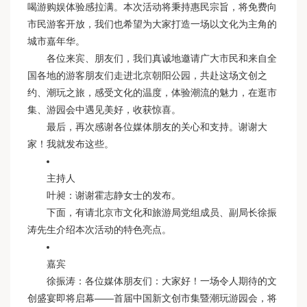
喝游购娱体验感拉满。本次活动将秉持惠民宗旨，将免费向
市民游客开放，我们也希望为大家打造一场以文化为主角的
城市嘉年华。
各位来宾、朋友们，我们真诚地邀请广大市民和来自全
国各地的游客朋友们走进北京朝阳公园，共赴这场文创之
约、潮玩之旅，感受文化的温度，体验潮流的魅力，在逛市
集、游园会中遇见美好，收获惊喜。
最后，再次感谢各位媒体朋友的关心和支持。谢谢大
家！我就发布这些。
主持人
叶昶：谢谢霍志静女士的发布。
下面，有请北京市文化和旅游局党组成员、副局长徐振
涛先生介绍本次活动的特色亮点。
嘉宾
徐振涛：各位媒体朋友们：大家好！一场令人期待的文
创盛宴即将启幕——首届中国新文创市集暨潮玩游园会，将