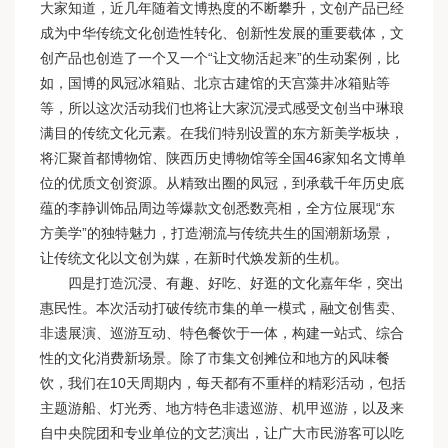
大家知道，近几年随着文博热度的不断攀升，文创产品已经
成为中华传统文化创造性转化、创新性发展的重要载体，文
创产品也创造了一个又一个“让文物活起来”的生动案例，比
如，国博的凤冠冰箱贴、北京古建馆的天宫藻井冰箱贴等
等，所以这次活动我们也将让大家沉浸式感受文创当中琳琅
满目的传统文化元素。在我们特别设置的东方新美学板块，
将汇聚首都博物馆、陕西历史博物馆等全国46家知名文博单
位的优质文创资源。从精致出圈的凤冠，到承载千年历史底
蕴的李静训饰品周边等爆款文创悉数亮相，全方位展现“东
方美学”的独特魅力，打造潮流与传统共生的国潮新场景，
让传统文化以文创为媒，在新时代焕发新的生机。
四是打造沉浸、有趣、好吃、好逛的文化嘉年华，突出
惠民性。本次活动打破传统市集的单一模式，融文创售卖、
非遗展演、巡游互动、特色餐饮于一体，构建一站式、综合
性的文化消费新场景。除了市集文创摊位和地方的风味餐
饮，我们在10天周期内，每天都有不重样的精彩活动，包括
主题游船、灯光秀、地方特色非遗巡游、机甲巡游，以及来
自中央院团和专业单位的文艺演出，让广大市民游客可以吃