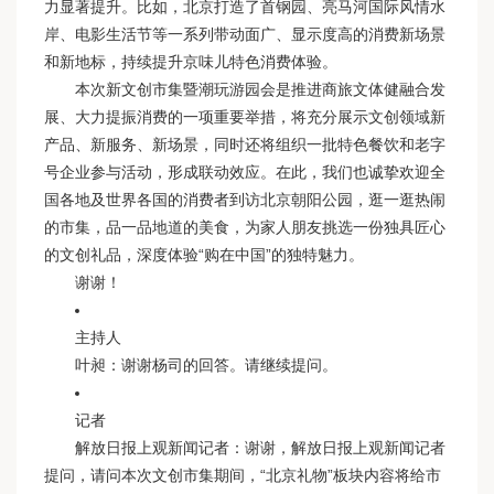
力显著提升。比如，北京打造了首钢园、亮马河国际风情水
岸、电影生活节等一系列带动面广、显示度高的消费新场景
和新地标，持续提升京味儿特色消费体验。
本次新文创市集暨潮玩游园会是推进商旅文体健融合发
展、大力提振消费的一项重要举措，将充分展示文创领域新
产品、新服务、新场景，同时还将组织一批特色餐饮和老字
号企业参与活动，形成联动效应。在此，我们也诚挚欢迎全
国各地及世界各国的消费者到访北京朝阳公园，逛一逛热闹
的市集，品一品地道的美食，为家人朋友挑选一份独具匠心
的文创礼品，深度体验“购在中国”的独特魅力。
谢谢！
主持人
叶昶：谢谢杨司的回答。请继续提问。
记者
解放日报上观新闻记者：谢谢，解放日报上观新闻记者
提问，请问本次文创市集期间，“北京礼物”板块内容将给市