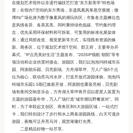
在规划艺术馆外以非遗竹编技艺打造“东方新美学”特色场
景；在馆内T空间的东方秀场，非遗凤凰风筝悬空展翅；微
博IN广场化身为数字像素风的潮玩街区；市集各主题摊位也
是风情各异、各美其美。同时秉持绿色低碳、节约集约理
念，优先采用环保材料和可拆装、可复用的标准化展架体
系；通过局部改造、视觉更新等方式，实现既有资源的焕
新。商务区，位于规划艺术馆T空间、郡王府，主要举办开
幕式、“IP点亮美好生活”主题发布、“2026IP领航·朝阳”等专
项活动和企业供需对接会。游园区，我们以泡泡玛特城市乐
园、阿派朗乐园、贝壳剧场、方舟湖草坪、万人广场5个点
位为核心，联动亮马河水岸，打造开放式游园体验。泡泡玛
特城市乐园1.5期已焕新开放，阿派朗也重装亮相，贝壳剧
场有夜间交响音乐会，方舟湖大草坪将开启以星星人装置为
主题的游园嘉年华，万人广场打造“城市潮玩野餐派对”。同
时，为了串联起文创区、商务区和5大游园区域，一站式打
卡，我们特别设计了步行和水上两条游园路线，白天可漫步
游园，夜晚可泛舟亮马河，观赏璀璨灯光秀。
二是精品好物一站尽享。