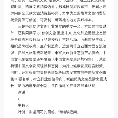
消费趋势，让传统文化“活起来、火起来”。通过拉长文旅消
费时间、拓展文旅消费边界，形成日间游园逛市、夜间水岸
休闲的全天候文旅消费新格局，力争为全国培育文旅消费新
场景提供可借鉴、可复制、可落地的地方实践样本。
三是搭建促进文创行业发展的重要平台。本次除市集以
外，还将同期举办“智创文旅 数启未来”文化和旅游新业态新
场景供需对接行动（品牌授权）主题活动。面向市场主体，
组织品牌授权商、生产制造商、运营商等企业面对面交流洽
谈，拓展文旅消费新场景，丰富文旅新业态新产品供给。中
国文化传媒集团还将发布《中国文创发展趋势报告》，系统
梳理中国文创发展现状和态势，为行业健康发展建言献策。
同时，还将根据市集销售情况等因素发布首届中国新文创市
集20强名单，树立行业价值导向，赋能优质文创品牌出圈成
长，助力构建集聚创新、良性循环的产业发展新格局。
谢谢！
主持人
叶昶：谢谢周司的回答。请继续提问。