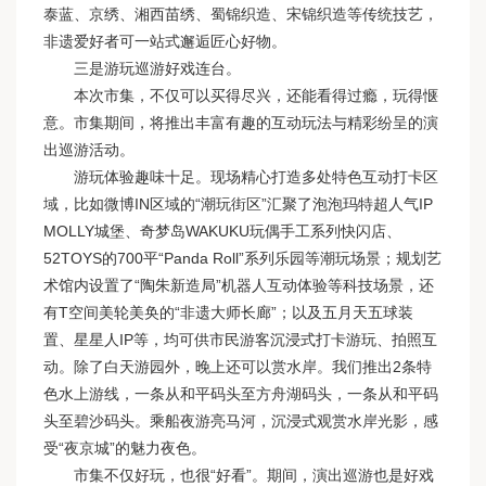
泰蓝、京绣、湘西苗绣、蜀锦织造、宋锦织造等传统技艺，
非遗爱好者可一站式邂逅匠心好物。
三是游玩巡游好戏连台。
本次市集，不仅可以买得尽兴，还能看得过瘾，玩得惬
意。市集期间，将推出丰富有趣的互动玩法与精彩纷呈的演
出巡游活动。
游玩体验趣味十足。现场精心打造多处特色互动打卡区
域，比如微博IN区域的“潮玩街区”汇聚了泡泡玛特超人气IP
MOLLY城堡、奇梦岛WAKUKU玩偶手工系列快闪店、
52TOYS的700平“Panda Roll”系列乐园等潮玩场景；规划艺
术馆内设置了“陶朱新造局”机器人互动体验等科技场景，还
有T空间美轮美奂的“非遗大师长廊”；以及五月天五球装
置、星星人IP等，均可供市民游客沉浸式打卡游玩、拍照互
动。除了白天游园外，晚上还可以赏水岸。我们推出2条特
色水上游线，一条从和平码头至方舟湖码头，一条从和平码
头至碧沙码头。乘船夜游亮马河，沉浸式观赏水岸光影，感
受“夜京城”的魅力夜色。
市集不仅好玩，也很“好看”。期间，演出巡游也是好戏