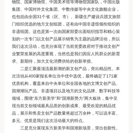
物院、国家博物馆、中国美术馆等博物馆国家队，中国出版
集团、中国对外文化集团、中数传媒等中央文化旗舰企业，
也包括由全国31个省（区、市）、新疆生产建设兵团文旅部
门组织优选的地方文创组团，还有由中国非遗馆领衔组织的
非遗组团。这也是第一次由国家部委出面组织指导和精心策
划的一次专门以文创产品展示销售为主题的品牌活动，所以
我们这次活动，也充分体现了当前党委政府对于推动文创产
业繁荣发展的高度重视，当然也是我们因应人民群众的新需
求、新期待，加大文化消费供给的创新举措。
二是汇聚最顶流最新潮的新文创产品，突出精品性。本
次活动从400家报名单位当中优中选优，最终确定了171家
优质机构，覆盖来自中央单位和全国各地的文博文创产品、
国潮潮玩产品、非遗项目以及地方的文化品牌、数字科技等
领域，围绕“东方新美学”和“国潮新势力”两大板块，集中呈
现当前文创领域最具品质的创新成果、最受欢迎的精品优
品，展示和售卖文创产品数量将超过万余种，可以说丰富、
多元、优质是我们这次活动最大的特点。
三是充分展现东方新美学和国潮新场景，突出创新性。