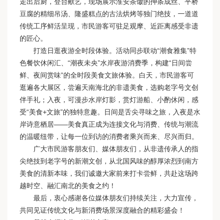
走出后厨，登台献艺，现场展示淮安茶馓的抻条成丝、平桥
豆腐的精细吊汤、隆盛糕点的古法烘烤等独门绝技，一道道
传统工序鲜活呈现，市民游客可驻足观摩、近距离感受非遗
的匠心。
打造日逛夜游全时段体验。活动同步联动“潮食雅集”特
色餐饮休闲汇、“潮夜未央”水岸夜游消费季，构建“日间尝
鲜、夜间赏味”的全时段美食文旅体验。白天，市民游客可
逛遍各大展区，尝遍天南海北的非遗美食，选购老字号文创
伴手礼；入夜，可漫步水岸灯影，赏灯游船、小酌休闲，感
受“美食+文旅”的独特意趣。日间是舌尖寻味之旅，入夜是水
岸诗意栖居——美食真正成为连接文化与消费、传统与潮流
的温暖纽带，让每一位到访的消费者乘兴而来、尽兴而归。
广大市民游客朋友们、媒体朋友们，从非遗传承人的指
尖绝技到老字号的新潮文创，从北国风味的醇厚浓烈到南方
美食的清新本味，我们诚邀大家前来打卡尝鲜，共赴这场跨
越时空、融汇南北的美食之约！
最后，衷心感谢各位媒体朋友们持续关注，大力宣传，
共同见证传统文化与新消费场景深度融合的精彩盛会！