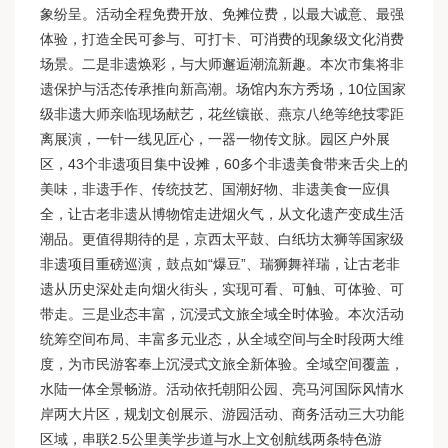
象纷呈。活动全程免费开放、免摊位费，以最大诚意、最强
体验，打造全民可参与、可打卡、可消费的现象级文化消费
场景。二是非遗焕彩，与大师邂逅潮流新趣。本次市集将非
遗保护与活态传承推向新高潮。场馆内东方秀场，10位国家
级非遗大师亲临现场献艺，花丝镶嵌、燕京八绝等绝技零距
离展演，一针一线见匠心，一器一物传文脉。园区户外展
区，43个非遗项目集中设摊，60多个非遗美食带来舌尖上的
美味，非遗手作、传统技艺、国潮好物、非遗美食一应俱
全，让古老非遗从博物馆走进烟火气，从文化遗产变成生活
潮品。更值得期待的是，京西太平鼓、白纸坊太狮等国家级
非遗项目重磅巡演，鼓点如“爆豆”、瑞狮舞祥瑞，让古老非
遗从历史深处走向烟火街头，实现可看、可触、可体验、可
带走。三是业态丰富，沉浸式文旅全域全时体验。本次活动
统筹空间布局、丰富多元业态，从全域空间与全时段两大维
度，为市民游客奉上沉浸式文旅全新体验。全域空间覆盖，
水陆一体全景畅游。活动依托朝阳公园、亮马河国际风情水
岸两大片区，规划文创展示、游园活动、商务活动三大功能
区域，串联2.5公里美学步道与水上文创航线两条特色游