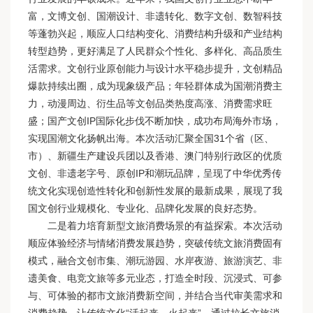
富，文博文创、国潮设计、非遗转化、数字文创、数智科技
等蓬勃兴起，顺应人口结构变化、消费结构升级和产业结构
转型趋势，更好满足了人民群众个性化、多样化、高品质生
活需求。文创行业原创能力与设计水平稳步提升，文创精品
爆款持续出圈，成为现象级产品；年轻群体成为国潮消费主
力，动漫周边、衍生品等文创品类热度高涨、消费需求旺
盛；国产文创IP国际化步伐不断加快，成功布局海外市场，
实现国潮文化扬帆出海。本次活动汇聚全国31个省（区、
市）、新疆生产建设兵团以及香港、澳门特别行政区的优质
文创、非遗老字号、原创IP和潮玩品牌，呈现了中华优秀传
统文化实现创造性转化和创新性发展的最新成果，展现了我
国文创行业规模化、专业化、品牌化发展的良好态势。
二是着力培育新型文旅消费场景的有益探索。本次活动
顺应体验经济与情绪消费发展趋势，突破传统文旅消费固有
模式，融合文创市集、潮玩游园、水岸夜游、旅游演艺、非
遗美食、电竞文旅等多元业态，打造全时段、沉浸式、可参
与、可体验的都市文旅消费新空间，并结合当代审美需求和