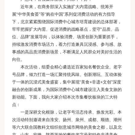
近年来，在商务部深入实施扩大内需战略、统筹开
展“中华美食荟”等“购在中国”系列促消费活动的有力指导
下，北京紧紧围绕国际消费中心城市培育建设的总体部署，
牢牢把握扩大内需、促进消费的战略基点，坚守“品质、品
位、品牌”发展导向，以体验消费、场景创新为重要抓手，
持续激发消费市场活力，着力打造兼具沉浸感、参与感、故
事感的高品质消费新场景，不断满足人民群众对美好生活的
向往。
本次活动，组委会精心遴选近百家知名餐饮企业、老字
号品牌，倾力打造一场汇聚传统风味、创新潮玩、互动体验
于一体的沉浸式美食盛宴，集中展现“美食+非遗+文创”深度
融合的创新成果，为国际消费中心城市建设注入美食文旅的
新动能。下面，我向大家介绍本次市集餐饮板块的三大特
点：
一是深耕文化根脉，让老字号活态传承、焕发光彩。本
次活动特别邀请来自淮安、扬州、泉州、成都、顺德、潮州
等六大联合国教科文组织创意城市网络的美食之都，以及北
京、山东、安徽、陕西等地的餐饮老字号和特色非遗美食，