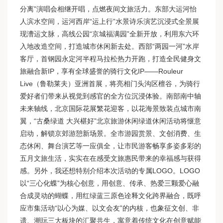
分离”演唱会相继开唱，点燃夜间文旅活力。东部大运河怡
人滨水空间，运河西岸“运上行”水景诗乐演艺沉浸式全景展
现漕运文脉，高线公园“京城福满园”全新开放，利用东六环
入地改造空间，打造城市休闲新去处。西部“两园一河”水岸
客厅，首钢园永定河半程马拉松热力开跑，打造全民健身文
旅融合新IP，享有全球盛誉的骑行文化IP——Rouleur
Live（鲁勒莱夫）亚洲首展，将亮相门头沟区檀谷，为骑行
爱好者们带来从视觉到感官的全方位沉浸体验。南部南中轴
未来轴线，北京国际花展繁花迎客，以花海景致装点城市南
翼，“古桑绿道 大兴椹好”北京旅游休闲绿道休闲活动将惬意
启动，解锁京郊游憩新场景。全市游园赏景、文创消费、生
态休闲、舞台演艺等一应俱全，让市民游客畅享多姿多彩的
五月文旅生活，实实在在感受文旅惠民带来的幸福感与获得
感。另外，我还想特别介绍本次活动的专属LOGO。LOGO
以“三心化蝶”为核心创意，用创意、传承、热爱三颗爱心融
合成灵动的蝴蝶，用红绿蓝三原色诠释文化跨界融合，既呼
应市集活动“以心为媒、以文会友”的内核，也象征文创、非
遗、潮玩三大板块的汇聚共生，寓意着传统文化在创意赋能