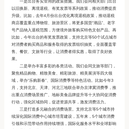
一是出台务实管用的政策措施。我们会同相关部门出台
以旧换新、离境退税、有奖发票等系列政策，推动消费提质
升级。比如，去年4月份出台优化离境退税政策，推动退税
商店覆盖重点博物馆、旅游景区，将更多国货“潮品”、老字
号产品纳入退税范围，方便境外旅客购买特色文创产品。再
比如，今年出台的有奖发票政策，支持北京等50个试点城市
对消费者购买商品和服务取得的发票组织抽奖，全面覆盖零
售、餐饮、文旅等行业，让消费者得实惠，取得了良好效
果。
二是举办丰富多彩的各类活动。我们会同文旅等部门，
聚焦精品购物、精致美食、精彩旅游、精美展演等四大领
域，举办“乐购新春”、国际消费季等特色活动。比如今年3
月，支持北京、天津、河北三地联合举办京津冀消费季，推
出重点消费场景推广、地标美食品牌提升等十大协同促消费
行动，强化区域协同，促进资源共享，激发消费活力。
三是打造多元融合的消费场景。支持北京等5个城市持
续深化国际消费中心城市培育建设，五年来，5个城市消费
引领和示范带动作用持续增强，国际化服务水平和全球影响