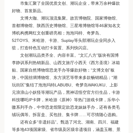
市集汇聚了全国优质文创、潮玩企业，带来万余种爆款
好物、首发新品。
文博大咖、潮玩顶流集聚。故宫博物院、国家博物馆、
首都博物馆、陕西历史博物馆、三星堆博物馆等46家知名文
博机构携网红文创重磅亮相；泡泡玛特、奇梦岛、
52TOYS、米哈游、卡游、Suplay等头部潮玩企业同步入
驻，打造特色互动打卡装置、系列快闪店。
文创潮玩品类齐全、内容丰富。“文汇八方”版块有国博
李静训系列热销新品、山西文旅厅小西天《西方圣境》冰箱
贴、国家自然博物馆恐龙手办等爆款好物；“文博文创”板
块，中国丝绸博物馆、东方演艺等带来多款畅销精品；“潮
玩街区”集结了泡泡玛特LABUBU、奇梦岛WAKUKU、上影
元浪浪山小妖怪等潮玩产品，黑神话悟空官方衍生品，卡游
科技哪吒IP卡牌，米哈游《原神》等热门游戏卡牌，乐华小
嗷系列手办，中华恐龙馆限定款恐龙妹妹手办，还有各类毛
绒玩偶等。拆盲盒、买包挂、集卡牌……可尽情随心选购。
还有众多“非遗好品”。甄选了河北、湖南、四川、福建
等多地43项国家级、省市级及区级非遗项目，涵盖玉雕、景