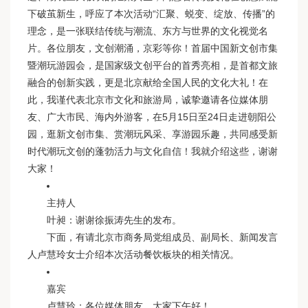
下破茧新生，呼应了本次活动“汇聚、蜕变、绽放、传播”的
理念，是一张联结传统与潮流、东方与世界的文化视觉名
片。各位朋友，文创潮涌，京彩等你！首届中国新文创市集
暨潮玩游园会，是国家级文创平台的首秀亮相，是首都文旅
融合的创新实践，更是北京献给全国人民的文化大礼！在
此，我谨代表北京市文化和旅游局，诚挚邀请各位媒体朋
友、广大市民、海内外游客，在5月15日至24日走进朝阳公
园，逛新文创市集、赏潮玩风采、享游园乐趣，共同感受新
时代潮玩文创的蓬勃活力与文化自信！我就介绍这些，谢谢
大家！
主持人
叶昶：谢谢徐振涛先生的发布。
下面，有请北京市商务局党组成员、副局长、新闻发言
人卢慧玲女士介绍本次活动餐饮板块的相关情况。
嘉宾
卢慧玲：各位媒体朋友，大家下午好！