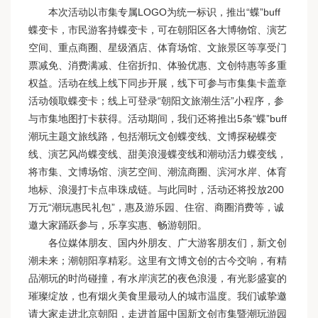
本次活动以市集专属LOGO为统一标识，推出“蝶”buff
蝶变卡，市民游客持蝶变卡，可在朝阳区各大博物馆、演艺
空间、重点商圈、星级酒店、体育场馆、文旅景区等享受门
票减免、消费满减、住宿折扣、体验优惠、文创特惠等多重
权益。活动在线上线下同步开展，线下可参与市集集卡盖章
活动领取蝶变卡；线上可登录“朝阳文旅潮生活”小程序，参
与市集地图打卡获得。活动期间，我们还将推出5条“蝶”buff
潮玩主题文旅线路，包括潮玩文创蝶变线、文博探秘蝶变
线、演艺风尚蝶变线、甜美浪漫蝶变线和潮动活力蝶变线，
将市集、文博场馆、演艺空间、潮流商圈、滨河水岸、体育
地标、浪漫打卡点串珠成链。与此同时，活动还将投放200
万元“潮玩惠民礼包”，惠及游乐园、住宿、商圈消费等，诚
邀大家踊跃参与，乐享实惠、畅游朝阳。
各位媒体朋友、国内外朋友、广大游客朋友们，新文创
潮未来；潮朝阳享精彩。这里有文博文创的古今交响，有精
品潮玩的时尚碰撞，有水岸演艺的夜色浪漫，有光影盛宴的
璀璨绽放，也有烟火美食里最动人的城市温度。我们诚挚邀
请大家走进北京朝阳，走进首届中国新文创市集暨潮玩游园