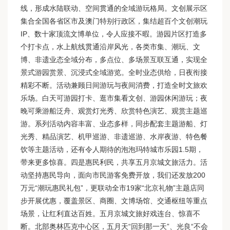
线，形成水陆联动、空间贯通的全域游玩格局。文创展示区
集合全国各省区市及澳门特别行政区，集结超百个文创潮玩
IP、数十家顶流文博单位，令人应接不暇。游园片区打造多
个打卡点，水上航线贯通沿岸风光，各类市集、潮玩、文
博、非遗业态全域分布，多点位、多场景互联互通，实现全
景式游园赏景、沉浸式全域游览。全时业态供给，日夜衔接
精彩不断。活动兼顾日间游玩与夜间消费，打造全时文旅欢
乐场。白天可游园打卡、逛市集看文创、游园休闲游玩；夜
晚可乘游船泛舟、观赏灯光秀、欣赏特色演艺、观赏主题巡
游。系列活动内容丰富、业态多样，同步配套主题游船、灯
光秀、精品演艺、机甲巡游、非遗巡游、水岸夜游、特色餐
饮等主题活动，还有令人期待的泡泡玛特城市乐园1.5期，
带来更多惊喜。四是惠民利民，共享五月京城文旅活力。活
动坚持惠民导向，面向市民游客免费开放，我们还发放200
万元“潮玩惠民礼包”，更联动全市19家“北京礼物”主题店同
步开展优惠，覆盖景区、商圈、文博场馆、交通枢纽等重点
场景，让红利直达百姓。五月京城文旅好戏连台、惊喜不
断。北部奥林匹克中心区，五月天“回到那一天”、光良“不会