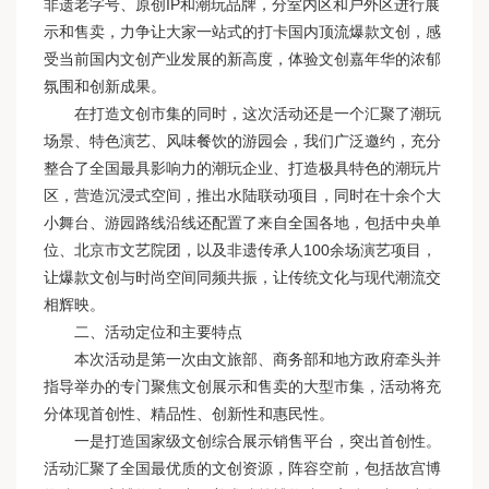
非遗老字号、原创IP和潮玩品牌，分室内区和户外区进行展
示和售卖，力争让大家一站式的打卡国内顶流爆款文创，感
受当前国内文创产业发展的新高度，体验文创嘉年华的浓郁
氛围和创新成果。
在打造文创市集的同时，这次活动还是一个汇聚了潮玩
场景、特色演艺、风味餐饮的游园会，我们广泛邀约，充分
整合了全国最具影响力的潮玩企业、打造极具特色的潮玩片
区，营造沉浸式空间，推出水陆联动项目，同时在十余个大
小舞台、游园路线沿线还配置了来自全国各地，包括中央单
位、北京市文艺院团，以及非遗传承人100余场演艺项目，
让爆款文创与时尚空间同频共振，让传统文化与现代潮流交
相辉映。
二、活动定位和主要特点
本次活动是第一次由文旅部、商务部和地方政府牵头并
指导举办的专门聚焦文创展示和售卖的大型市集，活动将充
分体现首创性、精品性、创新性和惠民性。
一是打造国家级文创综合展示销售平台，突出首创性。
活动汇聚了全国最优质的文创资源，阵容空前，包括故宫博