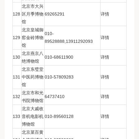
北京市大兴
128
区月季博物
69265291
详情
馆
北京皇城御
010-
129
窑金砖博物
详情
89528888,13911292093
馆
北京燕京八
130
010-68611900
详情
绝博物馆
北京东璧堂
131
中医药博物
010-57809283
详情
馆
北京市和光
132
64737410
详情
书院博物馆
北京大戚收
133
音机电影机
010-89560128
详情
博物馆
北京菜百黄