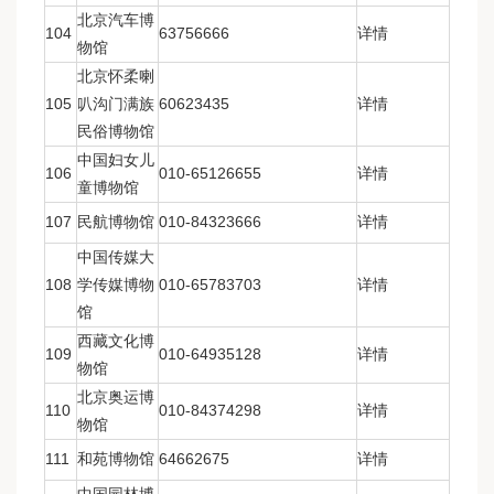
北京汽车博
104
63756666
详情
物馆
北京怀柔喇
105
叭沟门满族
60623435
详情
民俗博物馆
中国妇女儿
106
010-65126655
详情
童博物馆
107
民航博物馆
010-84323666
详情
中国传媒大
108
学传媒博物
010-65783703
详情
馆
西藏文化博
109
010-64935128
详情
物馆
北京奥运博
110
010-84374298
详情
物馆
111
和苑博物馆
64662675
详情