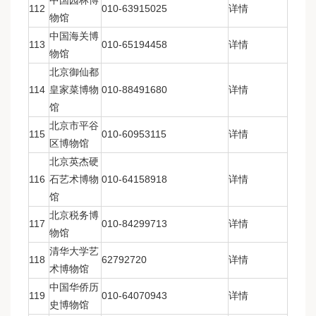
中国园林博
112
010-63915025
详情
物馆
中国海关博
113
010-65194458
详情
物馆
北京御仙都
114
皇家菜博物
010-88491680
详情
馆
北京市平谷
115
010-60953115
详情
区博物馆
北京英杰硬
116
石艺术博物
010-64158918
详情
馆
北京税务博
117
010-84299713
详情
物馆
清华大学艺
118
62792720
详情
术博物馆
中国华侨历
119
010-64070943
详情
史博物馆