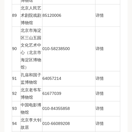
博物馆
北京人民艺
89
术剧院戏剧
85120006
详情
博物馆
北京市海淀
区三山五园
文化艺术中
90
010-58238500
详情
心（北京市
海淀区博物
馆）
孔庙和国子
91
64057214
详情
监博物馆
北京老爷车
92
61677039
详情
博物馆
中国电影博
93
010-84355858
详情
物馆
北京李大钊
94
010-66089208
详情
故居