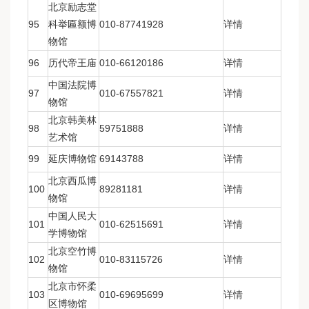
北京励志堂
95
科举匾额博
010-87741928
详情
物馆
96
历代帝王庙
010-66120186
详情
中国法院博
97
010-67557821
详情
物馆
北京韩美林
98
59751888
详情
艺术馆
99
延庆博物馆
69143788
详情
北京西瓜博
100
89281181
详情
物馆
中国人民大
101
010-62515691
详情
学博物馆
北京空竹博
102
010-83115726
详情
物馆
北京市怀柔
103
010-69695699
详情
区博物馆