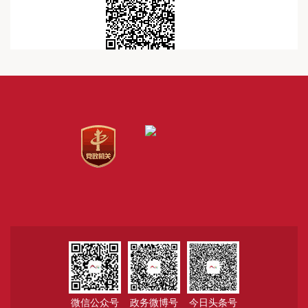
微信公众号
政务微博号
今日头条号