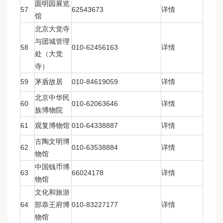
圆明园展览
57
62543673
详情
馆
北京大觉寺
与团城管理
58
010-62456163
详情
处（大觉
寺）
59
茅盾故居
010-84619059
详情
北京中华民
60
010-62063646
详情
族博物院
61
观复博物馆
010-64338887
详情
古陶文明博
62
010-63538884
详情
物馆
中国钱币博
63
66024178
详情
物馆
文化和旅游
64
部恭王府博
010-83227177
详情
物馆